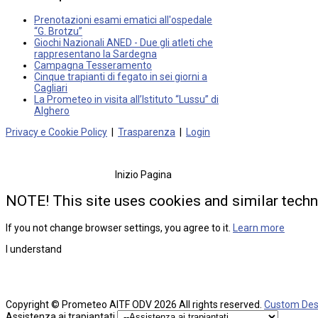
Prenotazioni esami ematici all'ospedale
“G. Brotzu”
Giochi Nazionali ANED - Due gli atleti che
rappresentano la Sardegna
Campagna Tesseramento
Cinque trapianti di fegato in sei giorni a
Cagliari
La Prometeo in visita all’Istituto “Lussu” di
Alghero
Privacy e Cookie Policy
|
Trasparenza
|
Login
Inizio Pagina
NOTE! This site uses cookies and similar techn
If you not change browser settings, you agree to it.
Learn more
I understand
Copyright ©
Prometeo AITF ODV
2026 All rights reserved.
Custom Des
Assistenza ai trapiantati