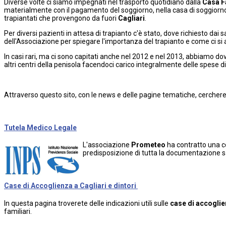
Diverse volte ci siamo impegnati nel trasporto quotidiano dalla
Casa F
materialmente con il pagamento del soggiorno, nella casa di soggiorn
trapiantati che provengono da fuori
Cagliari
.
Per diversi pazienti in attesa di trapianto c'è stato, dove richiesto dai s
dell'Associazione per spiegare l'importanza del trapianto e come ci si 
In casi rari, ma ci sono capitati anche nel 2012 e nel 2013, abbiamo dovut
altri centri della penisola facendoci carico integralmente delle spese d
Attraverso questo sito, con le news e delle pagine tematiche, cercheremo d
Tutela Medico Legale
L'associazione
Prometeo
ha contratto una co
predisposizione di tutta la documentazione s
Case di Accoglienza a Cagliari e dintori
In questa pagina troverete delle indicazioni utili sulle
case di accogli
familiari.