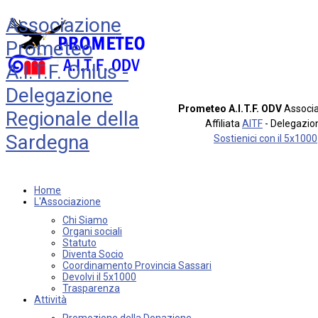
Associazione
Prometeo
A.I.T.F. Onlus -
Delegazione
Prometeo A.I.T.F. ODV
Associa
Regionale della
Affiliata
AITF
- Delegazio
Sardegna
Sostienici con il 5x1000
Home
L'Associazione
Chi Siamo
Organi sociali
Statuto
Diventa Socio
Coordinamento Provincia Sassari
Devolvi il 5x1000
Trasparenza
Attività
Promozione della Donazione