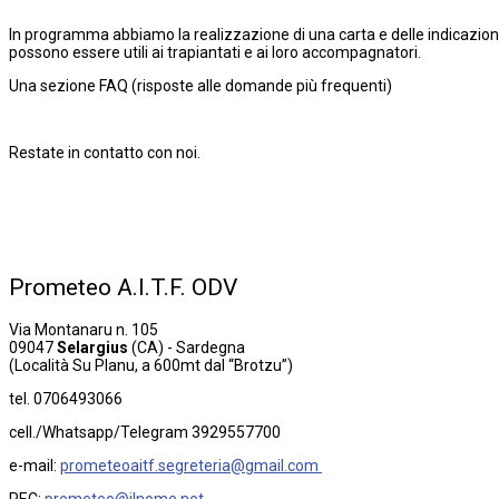
In programma abbiamo la realizzazione di una carta e delle indicazioni s
possono essere utili ai trapiantati e ai loro accompagnatori.
Una sezione FAQ (risposte alle domande più frequenti)
Restate in contatto con noi.
Prometeo
A.I.T.F.
ODV
Via Montanaru n. 105
09047
Selargius
(CA) - Sardegna
(Località Su Planu, a 600mt dal “Brotzu”)
tel. 0706493066
cell./Whatsapp/Telegram 3929557700
e-mail:
prometeoaitf.segreteria@gmail.com
PEC:
prometeo@ilnome.net